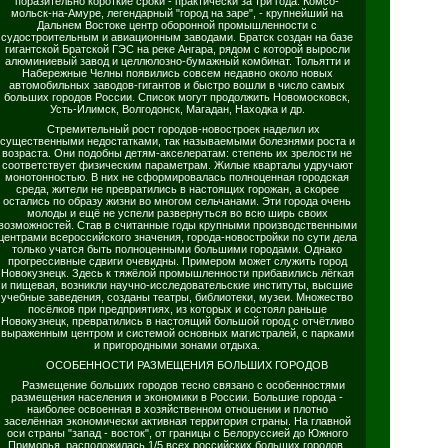
поразительно короткие сроки - практически за три года. Комсо-
мольск-на-Амуре, легендарный "город на заре", - крупнейший на
Дальнем Востоке центр оборонной промышленности с
судостроительным и авиационным заводами. Братск создан на базе
гигантской Братской ГЭС на реке Ангара, рядом с которой выросли
алюминиевый завод и целлюлозно-бумажный комбинат. Тольятти и
Набережные Челны появились совсем недавно около новых
автомобильных заводов-гигантов и быстро вошли в число самых
больших городов России. Список могут продолжить Новомосковск,
Усть-Илимск, Волгодонск, Магадан, Находка и др.
Стремительный рост городов-новостроек наделил их
существенными недостатками, так называемыми болезнями роста и
возраста. Они подобны детям-акселератам: степень их зрелости не
соответствует физическим параметрам. Жилые кварталы удручают
монотонностью. В них не сформировалась полноценная городская
среда, жители не превратились в настоящих горожан, а скорее
остались по образу жизни во многом сельчанами. Эти города очень
молоды и ещё не успели развернуться во всю ширь своих
возможностей. Став в считанные годы крупными производственными
центрами всероссийского значения, города-новостройки по сути дела
только учатся быть полноценными большими городами. Однако
прогрессивные сдвиги очевидны. Примером может служить город
Новокузнецк. Здесь к тяжёлой промышленности прибавились лёгкая
и пищевая, возникли научно-исследовательские институты, высшие
учебные заведения, созданы театры, библиотеки, музеи. Множество
посёлков при предприятиях, из которых и состоял раньше
Новокузнецк, превратились в настоящий большой город с отчётливо
выраженным центром и системой основных магистралей, с парками
и пригородными зонами отдыха.
ОСОБЕННОСТИ РАЗМЕЩЕНИЯ БОЛЬШИХ ГОРОДОВ
Размещение больших городов тесно связано с особенностями
размещения населения и экономики в России. Большие города -
наиболее освоенная в хозяйственном отношении и плотно
заселённая экономически активная территория страны. На главной
оси страны "запад - восток", от границы с Белоруссией до Южного
Приморья, расположилась 1/5 всех российских больших городов.