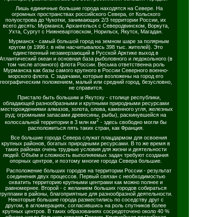
Лишь единичные большие города находятся на Севере. На
огромных пространствах российского Севера, от Кольского
полуострова до Чукотки, занимающих 2/3 территории России, их
всего десять: Мурманск, Архангельск с Северодвинском, Воркута,
Ухта, Сургут с Нижневартовском, Норильск, Якутск, Магадан.
Мурманск - самый большой город на земном шаре за полярным
кругом (в 1996 г. в нём насчитывалось 398 тыс. жителей). Это
единственный незамерзающий в Русской Арктике выход в
Атлантический океан и основная база рыболовного и ледокольного (в
том числе атомного) флота России. Весьма ответственна роль
Мурманска как базы самого крупного в России Северного военно-
морского флота. С задачами, которые возложены на город его
географическим положением, малый или средний город, безусловно,
не справится.
Пристало быть большим и Якутску - столице республики,
обладающей разнообразными и крупными природными ресурсами
(месторождениями алмазов, золота, олова, каменного угля, железных
руд; огромными запасами древесины, рыбы), раскинувшейся на
2
колоссальной территории в 3 млн км
- здесь свободно могли бы
расположиться пять таких стран, как Франция.
Все большие города Севера служат плацдармом для освоения
крупных районов, богатых природными ресурсами. В то же время в
таких районах очень трудные условия для жизни и деятельности
людей. Объём и сложность выполняемых задач требуют создания
опорных центров, и поэтому многие города Севера большие.
Расположение больших городов на территории России - результат
соединения двух процессов. Первый связан с необходимостью
охватить территорию крупными центрами как можно полнее и
равномернее. Второй - с желанием больших городов собираться
группами в районы, благоприятные для разнообразной деятельности.
Некоторые большие города разместились по соседству друг с
другом, в агломерациях, согласившись на роль спутников более
крупных центров. В таких образованиях сосредоточено около 40 %
общего числа больших городов России. Крупнейшая российская