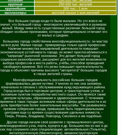
большие
100-120 тыс. жителей
крупные
250-500 тыс. жителей
крупнейшие
500 тыс.- 1 млн
миллионеры
жителей свыше 1 млн жителей
Все большие города когда-то были малыми. Но это вовсе не
значит, что большой город - многократно увеличившийся в размерах
малый. Между ними есть существенные различия: большой город
обладает особыми признаками, которые принципиально отличают его
от малых и средних.
Большому городу свойственна многофункциональность: он мастер
на все руки. Малые города - приверженцы только одной профессии.
Наличие множества направлений деятельности повышает
экономическую устойчивость города, он может приспосабливаться к
"капризам" рыночной экономики. Это делает большой город
социально разнообразнее, расширяет для его жителей возможности
выбора профессии и места работы, учёбы, способов проведения
свободного времени. Всё это резко повышает притягательность
города и объясняет причины высокого "авторитета" больших городов
в глазах жителей страны.
Многофункциональность российских больших городов
формировалась двумя путями. У многих из них она заложена
изначально и связана с обслуживанием нужд окружающего района.
Город всегда был и торговым центром, и транспортным узлом, и
основным пунктом переработки местного сырья. Он являлся также
центром культуры, образования и здравоохранения. С течением
времени в таких городах возникали новые сферы деятельности и их
роль приобретала более значительные масштабы. Так развивались
прежние губернские города, привыкшие быть территориальными
центрами еще со времен существования удельных княжеств, -
Тверь, Рязань, Владимир, Новгород, Смоленск и им подобные.
Другие города начали своё развитие с промышленного центра,
железнодорожного узла, порта, курорта и др. Большинство из них и до
сих пор сохранило свою специализацию: автомобильную (Тольятти),
металлургическую (Магнитогорск), авиаконструкторскую