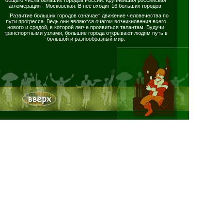
агломерация - Московская. В неё входит 16 больших городов.
Развитие больших городов означает движение человечества по
пути прогресса. Ведь они являются очагом возникновения всего
нового и средой, в которой легче проявиться талантам. Будучи
транспортными узлами, большие города открывают людям путь в
большой и разнообразный мир.