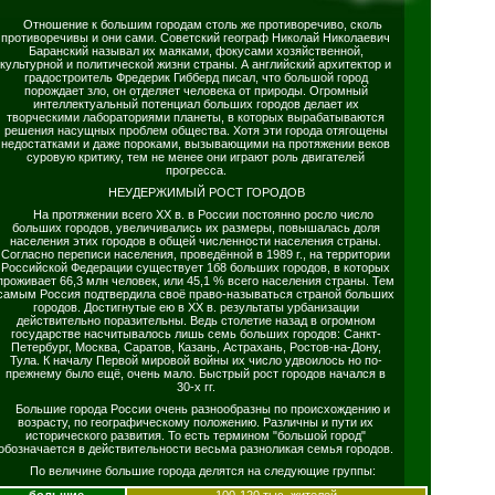
Отношение к большим городам столь же противоречиво, сколь
противоречивы и они сами. Советский географ Николай Николаевич
Баранский называл их маяками, фокусами хозяйственной,
культурной и политической жизни страны. А английский архитектор и
градостроитель Фредерик Гибберд писал, что большой город
порождает зло, он отделяет человека от природы. Огромный
интеллектуальный потенциал больших городов делает их
творческими лабораториями планеты, в которых вырабатываются
решения насущных проблем общества. Хотя эти города отягощены
недостатками и даже пороками, вызывающими на протяжении веков
суровую критику, тем не менее они играют роль двигателей
прогресса.
НЕУДЕРЖИМЫЙ РОСТ ГОРОДОВ
На протяжении всего XX в. в России постоянно росло число
больших городов, увеличивались их размеры, повышалась доля
населения этих городов в общей численности населения страны.
Согласно переписи населения, проведённой в 1989 г., на территории
Российской Федерации существует 1б8 больших городов, в которых
проживает 66,3 млн человек, или 45,1 % всего населения страны. Тем
самым Россия подтвердила своё право-называться страной больших
городов. Достигнутые ею в XX в. результаты урбанизации
действительно поразительны. Ведь столетие назад в огромном
государстве насчитывалось лишь семь больших городов: Санкт-
Петербург, Москва, Саратов, Казань, Астрахань, Ростов-на-Дону,
Тула. К началу Первой мировой войны их число удвоилось но по-
прежнему было ещё, очень мало. Быстрый рост городов начался в
30-х гг.
Большие города России очень разнообразны по происхождению и
возрасту, по географическому положению. Различны и пути их
исторического развития. То есть термином "большой город"
обозначается в действительности весьма разноликая семья городов.
По величине большие города делятся на следующие группы: