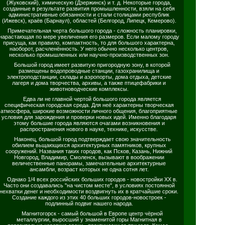
(Жуковский), химическую (Дзержинск) и т. д. Некоторые города,
созданные в результате развития промышленности, взяли на себя
административные обязанности и стали столицами республик
(Ижевск), краёв (Барнаул), областей (Белгород, Липецк, Кемерово).
Примечательная черта большого города - сложность планировки,
нарастающая по мере увеличения его размеров. Если малому городу
присуща, как правило, компактность, то для большого характерна,
наоборот, расчленённость. У него обычно несколько центров,
несколько промышленных или научно-производственных зон.
Большой город имеет развитую пригородную зону, в которой
размещены водопроводные станции, газохранилища и
электроподстанции, склады и аэропорты, дома отдыха, детские
лагеря и дома творчества, архивы, а также птицефабрики и
животноводческие комплексы.
Едва ли не главной чертой большого города является
специфическая городская среда. Для неё характерны творческая
атмосфера, широкие возможности личного общения, благоприятные
условия для зарождения и проверки новых идей. Именно благодаря
этому большие города являются очагами возникновения и
распространения нового в науке, технике, искусстве.
Наконец, большой город подтверждает свою значительность
обилием вьщающихся архитектурных памятников, крупных
сооружений. Названия таких городов, как Псков, Казань, Нижний
Новгород, Владимир, Смоленск, вызывают в воображении
величественные панорамы, замечательные архитектурные
ансамбли, возраст которых не одна сотня лет.
Однако 1/4 всех российских больших городов - новостройки XX в.
Часто они создавались "на чистом месте", в условиях постоянной
нехватки денег и необходимости воздвигнуть их в кратчайшие сроки.
Создание каждого из этих 40 больших городов-новостроек -
подлинный подвиг нашего народа.
Магнитогорск - самый большой в Европе центр чёрной
металлургии, выросший у знаменитой горы Магнитная в