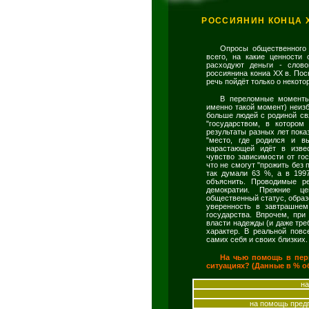
РОССИЯНИН КОНЦА XX 
Опросы общественного 
всего, на какие ценности 
расходуют деньги - слов
россиянина кониа XX в. Пос
речь пойдёт только о некот
В переломные моменты
именно такой момент) неизб
больше людей с родиной свя
"государством, в которо
результаты разных лет пока
"место, где родился и в
нарастающей идёт в изве
чувство зависимости от го
что не смогут "прожить без 
так думали 63 %, а в 1997
объяснить. Проводимые р
демократии. Прежние це
общественный статус, образо
уверенность в завтрашне
государства. Впрочем, при
власти надежды (и даже тре
характер. В реальной пов
самих себя и своих близких.
На чью помощь в пер
ситуациях? (Данные в % о
на
на помощь предп