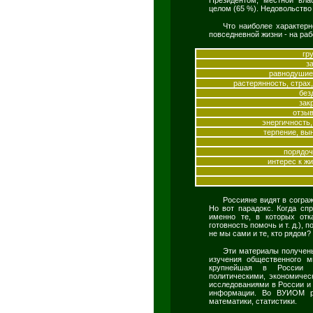
целом (65 %). Недовольство
Что наиболее характер
повседневной жизни - на раб
гр
з
равнодушие,
растерянность, страх,
без
зак
отзыв
энергичность
терпение, вы
порядоч
интерес к ж
Россияне видят в согра
Но вот парадокс. Когда сп
именно те, в которых от
готовность помочь и т. д.), 
не мы сами и те, кто рядом?
Эти материалы получен
изучения общественного м
крупнейшая в России ис
политическими, экономическ
исследованиями в России и 
информации. Во ВУИОМ раб
математики, статистики.