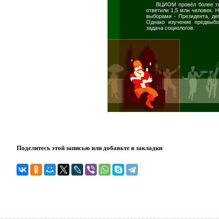
ВЦИОМ провёл более ты
ответили 1,5 млн человек.
выборами - Президента, де
Однако изучение предвыбо
задача социологов.
Поделитесь этой записью или добавьте в закладки