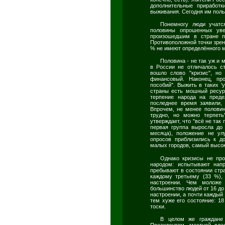
дополнительные приработ
выживания. Сегодня им поль
Понемногу люди учатс
половины опрошенных уве
произошедшим в стране п
Противоположной точки зрен
% не имеют определённого 
Половина - не так уж и 
в России не отличалось с
вошло слово "кризис", но 
финансовый. Наконец, про
пособий". Выжить в таких '
страны есть мошный ресурс
терпение народа на преде
последнее время заявили,
Впрочем, не менее половин
трудно, но можно терпет
утверждает, что "всё не так 
первая группа выросла до
месяца), положение не ул
опросов приблизились к д
малых городов, самый высок
Однако кризисы не про
народом: испытывают нап
пребывают в состоянии стр
каждому третьему (33 %),
настроении. Чем моложе 
большинство людей от 16 до
настроении, а почти каждый
тем хуже его состояние: 1
тоски.
В целом же граждане
Президентом, местной вла