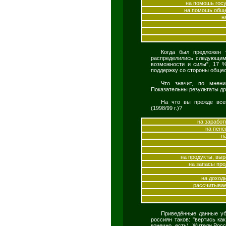
на помошь госу
на помошь обще
н
Когда был предложен т
распределились следующим
возможности и силы", 17 %
поддержку со стороны общес
Что значит, по мнен
Показательны результаты др
На что вы прежде всег
(1998/99 г.)?
на заработ
на пенс
н
на продукты, вы
на запасы про
на доходы
рассчитывае
Приведённые данные уб
россиян таков: "вертись ка
конечно, есть). Жители Рос