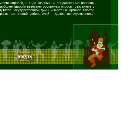
сячи опросов, в ходе которых на предложенные вопросы
 Наиболее широко известны россиянам опросы, связанные с
путатов Государственной думы и местных органов власти.
рных настроений избирателей - далеко не единственная