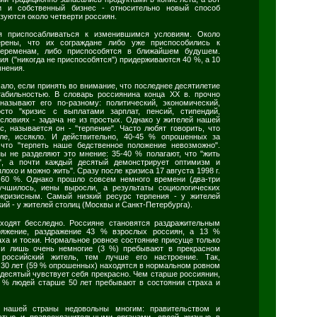
ки и собственный бизнес - относительно новый способ
зуются около четверти россиян.
я приспосабливаться к изменившимся условиям. Около
рены, что их сограждане либо уже приспособились к
еременам, либо приспособятся в ближайшем будушем.
ия ("никогда не приспособятся") придерживаются 40 %, а 10
мнения.
мало, если принять во внимание, что последнее десятилетие
табильностью. В словарь россиянина конца XX в. прочно
называют его по-разному: политический, экономический,
сто "кризис с выплатами зарплат, пенсий, стипендий,
условиях - задача не из простых. Однако у жителей нашей
, называется он - "терпение". Часто любят говорить, что
ле, иссякло. И действительно, 40-45 % опрошенных за
 что "терпеть наше бедственное положение невозможно".
ы не разделяют это мнение: 35-40 % полагают, что "жить
ь", а почти каждый десятый демонстрирует оптимизм и
плохо и можно жить". Сразу после кризиса 17 августа 1998 г.
 60 %. Однако прошло совсем немного времени (два-три
учшилось, иены выросли, а результаты социологических
окризисным. Самый низкий ресурс терпения - у жителей
ий - у жителей столиц (Москвы и Санкт-Петербурга).
ходят бесследно. Россияне становятся раздражительным
ряжение, раздражение 43 % взрослых россиян, а 13 %
аха и тоски. Нормальное ровное состояние присуще только
 и лишь очень немногие (3 %) пребывают в прекрасном
российский житель, тем лучше его настроение. Так,
 30 лет (59 % опрошенных) находятся в нормальном ровном
 десятый чувствует себя прекрасно. Чем старше россиянин,
8 % людей старше 50 лет пребывают в состоянии страха и
 нашей страны недовольны многим: правительством и
стью и правоохранительными органами, своей жизнью в