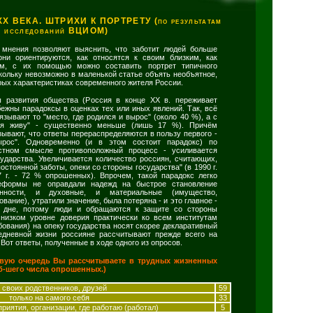
ВЕКА. ШТРИХИ К ПОРТРЕТУ (по результатам
исследований ВЦИОМ)
мнения позволяют выяснить, что заботит людей больше
они ориентируются, как относятся к своим близким, как
ом, с их помощью можно составить портрет типичного
кольку невозможно в маленькой статье объять необъятное,
орых характеристиках современного жителя России.
 развития общества (Россия в конце XX в. переживает
ежны парадоксы в оценках тех или иных явлений. Так, всё
зывают то "место, где родился и вырос" (около 40 %), а с
м я живу" - существенно меньше (лишь 17 %). Причём
зывают, что ответы перераспределяются в пользу первого -
ырос". Одновременно (и в этом состоит парадокс) по
стном смысле противоположный процесс - усиливается
сударства. Увеличивается количество россиян, считающих,
постоянной заботы, опеки со стороны государства" (в 1990 г.
 г. - 72 % опрошенных). Впрочем, такой парадокс легко
еформы не оправдали надежд на быстрое становление
нности, и духовные, и материальные (имущество,
вание), утратили значение, была потеряна - и это главное -
м дне, потому люди и обращаются к защите со стороны
 низком уровне доверия практически ко всем институтам
бования) на опеку государства носят скорее декларативный
седневной жизни россияне рассчитывают прежде всего на
 Вот ответы, полученные в ходе одного из опросов.
вую очередь Вы рассчитываете в трудных жизненных
б-шего числа опрошенных.)
 своих родственников, друзей
59
только на самого себя
33
риятия, организации, где работаю (работал)
5