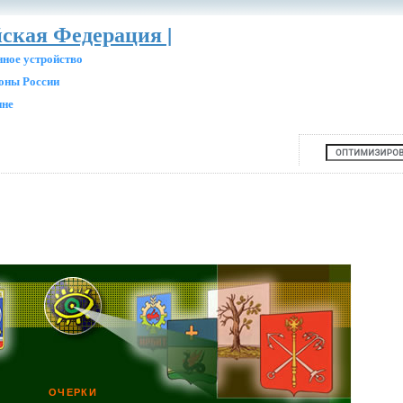
йская Федерация |
нное устройство
ионы России
ине
ОЧЕРКИ