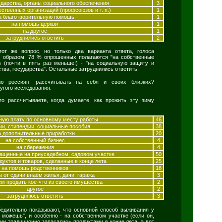
дарства, органы социального обеспечения
3
ственных организаций (профсоюзов и т. п.)
1
а благотворительную помошь
1
на помошь церкви
1
на другое
1
затруднились ответить
2
от же вопрос, но только два варианта ответа, голоса
 образом: 78 % опрошенных полагаются "на собственные
 (почти в пять раз меньше!) - "на социальную защиту и
тва, государства". Остальные затруднились ответить.
ию россиян, рассчитывать на себя и своих близких?
угого исследования.
о рассчитываете, когда думаете, как прожить эту зиму
ную плату по основному месту работы
46
ии, стипендии, социальные пособия
38
а дополнительные приработки
20
на собственный бизнес
4
на сбережения
4
ращенные на приусадебном, садовом участке
50
дуктов и товаров, сделанные в конце лета
25
на помощь родственников
18
 от сдачи внаём жилья, дачи, гаража
3
м продать кое-что из своего имущества
2
другое
2
затрудняюсь ответить
3
едительно показывают, что основной способ выживания у
к можешь", и особенно - на собственном участке (если он,
сии традиционно запасались продуктами в коние лета, а вот