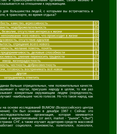
 сказывается на отношении к окружающим.
но для большинства людей, с которыми вы встречаетесь в
оте, в транспорте, во время отдыха?
убость, хамство, агрессивность
37
ависть, недоброжелательность
25
 безволие, отсутствие интереса к жизни
33
 непонимание того нового, что происходит в жизни
22
духовность, отсутствие идеалов
19
рытость, отрицание всего нового
6
чивость, желание помочь, понять
12
, предприимчивость, деловые способности
8
носливость, умение переносить трудности
27
юмор, жизнерадостность
12
ность, честность, добросовестность
10
изни, готовность воспринимать всё новое
4
другое
1
затруднились ответить
10
жданах больше отрицательных, чем положительных качеств.
рашивают о чертах, присуших народу в целом, то как раз
казывают конкретным окружающим людям (порядочность,
получают -наибольшее число голосов. Но что такое народ, как
ы на основе исследований BUMOM (Всероссийского центра
нения). Он был основан в декабре 1987 г. Сейчас это
следовательская организация, которая занимается
ими и маркетинговыми (от англ, market - "рынок", "сбыт")
странах СНГ, а также изучает аудиторию средств массовой
отают социологи, экономисты, политологи, психологи,