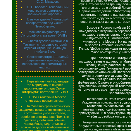
первого в России музея. Решив 
С. О. Макаров.
наук, Пётр послал за границу ве
С. П. Королёв, генеральный
для знакомства с работой Лондо
конструктор советских
Парижской академии. "Иностранцы 
космических кораблей.
перестанут почитать нас варвара
конторах и других местах долж
Главное здание Пулковской
советов в таких делах, в которых
обсерватории под Санкт-
Петербургом.
Вскоре в Россию прибыли 1б
находилась в ведении император
Московский университет.
государственному органу - Сенат
Литография с акварели. XVIII в.
инициативе М. В. Ломоносова
Сверхглубокая скважина в
университет в Москве. Их нач
Татарии, с помощью которой
Елизавета Петровна, считавша
изучают строение Земли до
Петра. "Добро происходит от прос
глубины 7 км.
Указе об открытии универс
Синхроциклотрон — самый
При Елизавете и Екатерине 
современный прибор для
государственные должности. Мате
использования элементарных
Франц Эпинус работали в ши
частиц.
иностранных дел. Гениальный изо
заведовал механической мастерск
делал игрушки для дворца. Он 
механизм для открывания ок
Первый научный календарь
фейерверки. Однако его изобретен
"по меридиану и широте
Кулибинский семафорный телеграф
царствующего града Санкт-
лет спустя за секрет менее совер
Петербурга" составлен в 1719 г.
заплатили огр
В XVI столетии в Москве
Постепенно занятия наукой с
открылась первая аптека.
Академиков приглашают во дво
Комиссия, вырабатывавшая в
На Славяно-греко-латинскую
университета, подчёркивала, ч
академию возлагался контроль за
принуждению ни в рассуждении пра
состоянием умов учителей,
учебных: свобода мысли спо
особенно иностранцев. Тем, кто
"держал у себя волшебные,
Академия позволила российской 
чародейные, гадательные и
За удивительно короткий срок был
всякие от церкви возбраняемые
до исследований в области ма
книги" или порицал православную