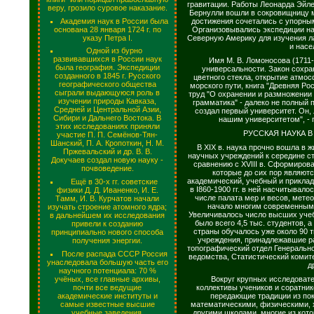
гравитации. Работы Леонарда Эйле
веру, грозило суровое наказание.
Бернулли вошли в сокровищницу 
Академия наук в России была
достижения сочетались с упорны
основана 28 января 1724 г. по
Организовывались экспедиции на 
указу Петра I.
Северную Америку для изучения 
и насе
Одной из бурно
развивавшихся в России наук
Имя М. В. Ломоносова (1711
была география. Экспедиции
универсальности. Закон сохра
созданного в 1845 г. Русского
цветного стекла, открытие атмо
географического общества
морского пути, книга "Древняя Ро
сыграли выдающуюся роль в
труд "О охранении и размножении 
изучении природы Кавказа,
грамматика" - далеко не полный 
Средней и Центральной Азии,
создал первый университет. Он,
Сибири и Дальнего Востока. В
нашим университетом", - 
этих исследованиях приняли
РУССКАЯ НАУКА В 
участие П. П. Семёнов-Тян-
Шанский, П. А. Кропоткин, Н. М.
В XIX в. наука прочно вошла в 
Пржевальский и др. В. В.
научных учреждений к середине ст
Докучаев создал новую науку -
сравнению с XVIII в. Сформирова
почвоведение.
которые до сих пор являютс
академический, учебный и приклад
Ещё в 30-х гг. советские
в I860-1900 гг. в ней насчитывало
физики Д. Д. Иваненко, И. Е.
числе палата мер и весов, мете
Тамм, И. В. Курчатов начали
начало многим современным
изучать строение атомного ядра;
Увеличивалось число высших учебн
в дальнейшем их исследования
было всего 4,5 тыс. студентов, а
привели к созданию
страны обучалось уже около 90 
принципиально нового способа
учреждения, принадлежавшие р
получения энергии.
топографический отдел Генерально
После распада СССР Россия
ведомства, Статистический комит
унаследовала большую часть его
д
научного потенциала: 70 %
учёных, все главные архивы,
Вокруг крупных исследоват
почти все ведущие
коллективы учеников и соратни
академические институты и
передающие традиции из пок
самые известные высшие
математическими, физическими, 
учебные заведения.
другими школами, многие из кото