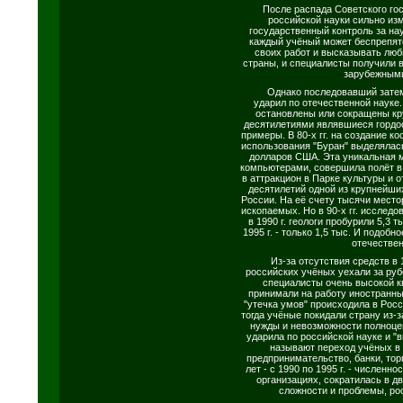
После распада Советского госу
российской науки сильно из
государственный контроль за н
каждый учёный может беспрепят
своих работ и высказывать лю
страны, и специалисты получили 
зарубежными
Однако последовавший затем
ударил по отечественной науке.
остановлены или сокращены к
десятилетиями являвшиеся гордо
примеры. В 80-х гг. на создание к
использования "Буран" выделялась
долларов США. Эта уникальная 
компьютерами, совершила полёт в 
в аттракцион в Парке культуры и 
десятилетий одной из крупнейши
России. На её счету тысячи мест
ископаемых. Но в 90-х гг. исследо
в 1990 г. геологи пробурили 5,3 
1995 г. - только 1,5 тыс. И подоб
отечествен
Из-за отсутствия средств в 1
российских учёных уехали за руб
специалисты очень высокой к
принимали на работу иностранн
"утечка умов" происходила в Росс
тогда учёные покидали страну из-з
нужды и невозможности полноце
ударила по российской науке и "в
называют переход учёных в
предпринимательство, банки, торг
лет - с 1990 по 1995 г. - числен
организациях, сократилась в дв
сложности и проблемы, ро