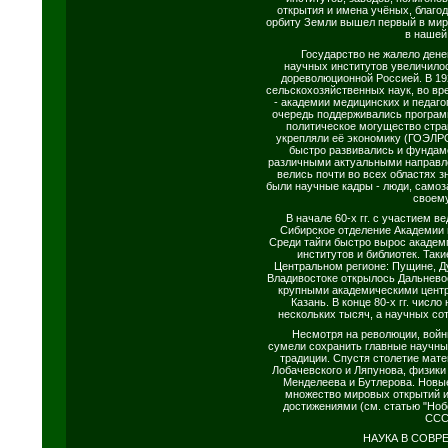
открытия и имена учёных, благод
орбиту Земли вышел первый в мир
в нашей
Государство не жалело дене
научных институтов увеличилос
дореволюционной Россией. В 192
сельскохозяйственных наук, во в
- академии медицинских и педаго
очередь поддерживались програм
политическое могущество стра
укрепляли её экономику (ГОЭЛРО,
быстро развивались и фундам
различными актуальными направл
велись почти во всех областях 
были научные кадры - люди, само
своему
В начале 60-х гг. с участием 
Сибирское отделение Академии 
Среди тайги быстро вырос академ
институтов и библиотек. Таки
Центральном регионе: Пущине, Ду
Владивостоке открылось Дальнево
крупными академическими центр
Казань. В конце 80-х гг. числ
нескольких тысяч, а научных сот
Несмотря на революции, войн
сумели сохранить главные научны
традиции. Спустя столетие мат
Лобачевского и Ляпунова, физики 
Менделеева и Бутлерова. Новы
множество мировых открытий и
достижениями (см. статью "Ноб
ССС
НАУКА В СОВ