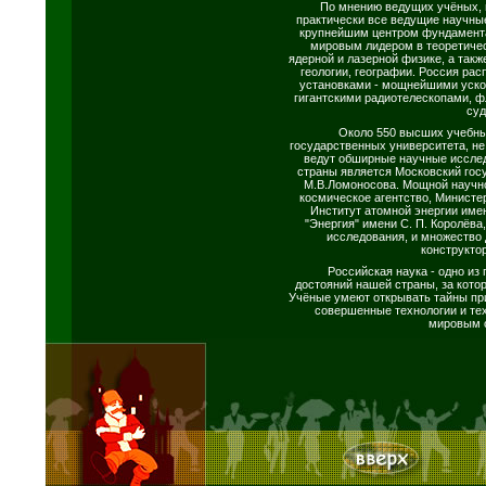
По мнению ведущих учёных, в
практически все ведущие научны
крупнейшим центром фундамента
мировым лидером в теоретичес
ядерной и лазерной физике, а такж
геологии, географии. Россия ра
установками - мощнейшими уско
гигантскими радиотелескопами, 
суд
Около 550 высших учебных
государственных университета, не 
ведут обширные научные иссле
страны является Московский гос
М.В.Ломоносова. Мощной научн
космическое агентство, Минист
Институт атомной энергии име
"Энергия" имени С. П. Королёв
исследования, и множество 
конструкто
Российская наука - одно из
достояний нашей страны, за кото
Учёные умеют открывать тайны пр
совершенные технологии и те
мировым 