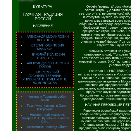
КУЛЬТУРА
Отсчёт "возраста" российско
эпохи Петра I. До этого врем
светского (т. е. не церковного) о
НАУЧНАЯ ТРАДИЦИЯ
институтов, музеев, общедосту
РОССИИ
занимались прежде всего пра
найденные в Новгороде берестяны
НАСЕЛЕНИЕ
берёзовой коре) говорят о выс
прекрасные строения Киева, Но
математических, физических, а
АЛЕКСАНДР МИХАЙЛОВИЧ
предков. Такие сведения, как пр
ЛЯПУНОВ
ученику в устной форме. Поэтом
служителях науки почт
СТЕПАН ОСИПОВИЧ
МАКАРОВ
Любимым чтением на Руси 
НИКОЛАЙ ИВАНОВИЧ
сотворения мира), "Толковая 
ПИРОГОВ
ветхозаветных событиях) и "Хр
мировой истории). В XVII в. появ
АЛЕКСАНДР СТЕПАНОВИЧ
учебник по ру
ПОПОВ
Уже Иван III (1462-1505 гг.)
МОСКОВСКИЙ
пытались организовать в России 
ГОСУДАРСТВЕННЫЙ
только в XVII в. появилась Киев
УНИВЕРСИТЕТ ИМЕНИ М. В.
греко-латинская академия в Москв
ЛОМОНОСОВА
обычной для средневековой Е
диалектика, арифметика, геометри
предметов служили подготов
богословием, которые венчали о
Кремль и Троицкий собор.
преподавались также иностранн
Псков.
НАУЧНАЯ РЕВОЛЮЦИЯ ПЕТРА 
План Кунсткамеры в Санкт-
Петербурге.
Революция российской науки св
созданы специальные учреждения
Неизвестный художник.
научные исследования. Императ
Портрет И. П. Кулибина. Начало
юноша, не окончивший курса нач
XIX в.
Специальным Указом от 13 фев
Математик Леонард Эйлер.
предписано было собирать "курио