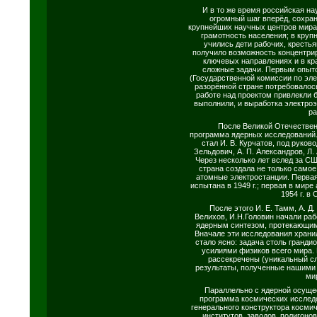
И в то же время российская на
огромный шаг вперёд, сохран
крупнейших научных центров мира
грамотность населения; в круп
учились дети рабочих, крестья
получило возможность концентри
ключевых направлениях и в к
сложные задачи. Первым опыто
(Государственной комиссии по эле
разорённой стране потребовалось
работе над проектом привлекли б
выполнили, и выработка электроэ
ра
После Великой Отечествен
программа ядерных исследований
стал И. В. Курчатов, под руков
Зельдович, А. П. Александров, Л.
Через несколько лет вслед за С
страна создала не только самое
атомные электростанции. Перва
испытана в 1949 г.; первая в мир
1954 г. в
После этого И. Е. Тамм, А. Д.
Велихов, И.Н.Головин начали ра
ядерным синтезом, протекающим
Вначале эти исследования храни
стало ясно: задача столь гранди
усилиями физиков всего мира. 
рассекречены (уникальный сл
результаты, полученные нашими
ми
Параллельно с ядерной осуще
программа космических исследо
генерального конструктора космич
институтов, заводов, полигоно