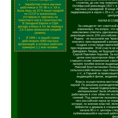
столетии, до сих пор знамени
Заработная плата научных
Октябрьской революции 1917 г. в
работников в 70- 80-х гг. XX в.
научных учреждений. В конце X
была лишь на 10 % выше средней
лидировавшую в науке с 20-х гг.,
по СССР и значительно
центро
отставала от зарплаты на
транспорте или в строительстве.
НАУКА В СО
В Западной Европе и США
За семьдесят лет советской 
доходы учёных в тот же период в
изменилась. На вопрос, что 
2,5-3 раза превышали средний
невозможно ответить однозначно.
уровень.
революции около 10% российских
В 1995 г. в нашей стране
Родину - их высылали как "враг
действовало 4060 научных
опасаясь преследований и репресс
организаций, в которых работало
позднее сотни представителей
примерно 1,1 млн человек.
преследованиям. Этой участи не 
Давидович Ландау, ни будущий к
Сергей Павлович Королёв. За ко
целое конструкторское бюро 
ставшего позже знаменитым самол
лагерях погибли многие выдающи
Николай Константинович Кольц
сельскохозяйственных наук Никола
х гг., в Горький за правозащ
выдающийся физик, академик
Власть осуществляла жесточай
наукой. По решению руководителе
сферы знаний подвергались 
империализма" были объявлен
работавшие в этих областях иссл
гонений. Под запретом оказалис
чего российская наука не опра
которая, по мнению властей, явл
библиотек и держали в специа
начала 90-х гг. цензоры сл
публиковавшейся научной работы
физ